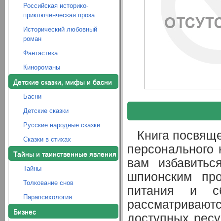
Российская историко-
приключенческая проза
Исторический любовный
роман
Фантастика
Кинороманы
Детские сказки, мифы и басни
Басни
Детские сказки
Русские народные сказки
Книга посвящ
Сказки в стихах
персонального 
Тайны и таинственные явления
вам избавитьс
Тайны
шпионским про
Толкование снов
питания и с
Парапсихология
рассматриваю
Бизнес
доступных ресу