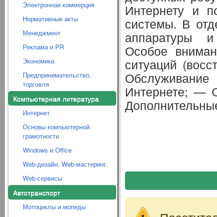
Электронная коммерция
Интернету и п
Нормативные акты
системы. В отд
Менеджмент
аппаратуры и
Реклама и PR
Особое вниман
ситуаций (восс
Экономика
Обслуживание 
Предпринимательство,
торговля
Интернете; — 
Компьютерная литература
Дополнительные
Интернет
Основы компьютерной
грамотности
Windows и Office
Web-дизайн. Web-мастеринг.
Web-сервисы
Автотранспорт
Мотоциклы и мопеды