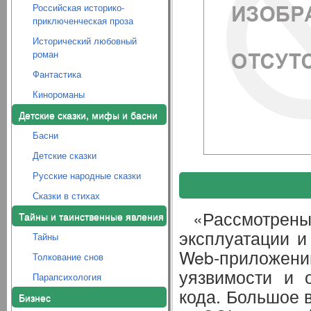
Российская историко-
приключенческая проза
Исторический любовный
роман
Фантастика
Кинороманы
Детские сказки, мифы и басни
Басни
Детские сказки
Русские народные сказки
Сказки в стихах
«Рассмотрен
Тайны и таинственные явления
эксплуатации и
Тайны
Web-приложен
Толкование снов
уязвимости и 
Парапсихология
кода. Большое 
Бизнес