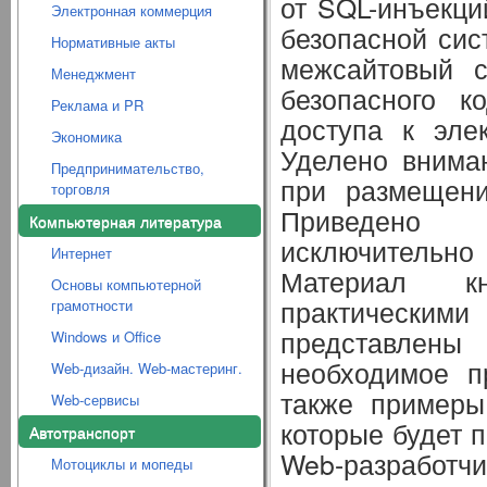
от SQL-инъекци
Электронная коммерция
безопасной сис
Нормативные акты
межсайтовый с
Менеджмент
безопасного к
Реклама и PR
доступа к эле
Экономика
Уделено внима
Предпринимательство,
при размещени
торговля
Приведено 
Компьютерная литература
исключительн
Интернет
Материал кн
Основы компьютерной
практически
грамотности
представлены 
Windows и Office
необходимое п
Web-дизайн. Web-мастеринг.
также примеры
Web-сервисы
которые будет 
Автотранспорт
Web-разработчи
Мотоциклы и мопеды