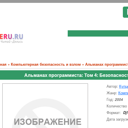
вная
»
Компьютерная безопасность и взлом
» Альманах программиста
Альманах программиста: Том 4: Безопасность
Автор:
Купц
Жанр:
Компь
Год:
2004
Количество
Формат:
Dj
Дата загруз