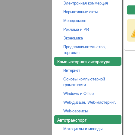
Электронная коммерция
Нормативные акты
Менеджмент
Реклама и PR
Экономика
Предпринимательство,
торговля
Компьютерная литература
Интернет
Основы компьютерной
грамотности
Windows и Office
Web-дизайн. Web-мастеринг.
Web-сервисы
Автотранспорт
Мотоциклы и мопеды