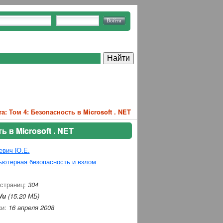
: Том 4: Безопасность в Microsoft . NET
 в Microsoft . NET
евич Ю.Е.
ютерная безопасность и взлом
 страниц:
304
Vu
(15.20 МБ)
ки:
16 апреля 2008