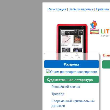
Регистрация
|
Забыли пароль?
|
Правила
Гла
Разделы
Художественная литература
Российский боевик
Триллер
Современный криминальный
детектив