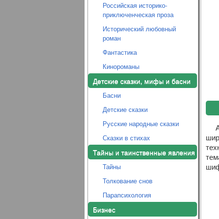
Российская историко-
приключенческая проза
Исторический любовный
роман
Фантастика
Кинороманы
Детские сказки, мифы и басни
Басни
Детские сказки
Русские народные сказки
шир
Сказки в стихах
тех
Тайны и таинственные явления
тем
шиф
Тайны
Толкование снов
Парапсихология
Бизнес