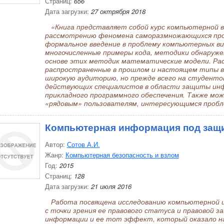
Страниц:
656
Дата загрузки:
27 октрября 2018
«Книга представляет собой курс компьютерной в
рассмотрению феномена саморазмножающихся про
формальное введение в проблему компьютерных вир
многочисленные примеры кода, методики обнаружен
основе этих методик математические модели. Ра
распространенные в прошлом и настоящем типы в
широкую аудиторию, но прежде всего на студенто
действующих специалистов в области защиты инф
прикладного программного обеспечения. Также мо
«рядовым» пользователям, интересующимся пробл
Компьютерная информация под защ
Автор:
Сотов А.И.
Жанр:
Компьютерная безопасность и взлом
Год:
2015
Страниц:
128
Дата загрузки:
21 июля 2016
Работа посвящена исследованию компьютерной и
с точки зрения ее правового статуса и правовой 
информации и ее тот эффект, который оказало н