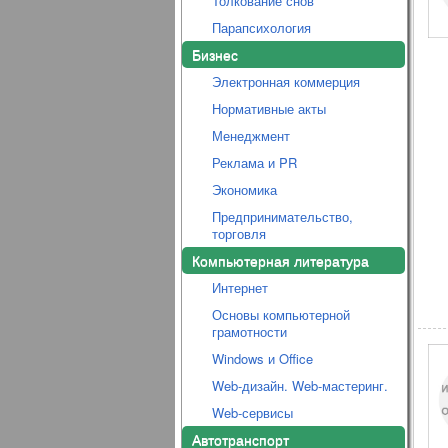
Толкование снов
Парапсихология
Бизнес
Электронная коммерция
Нормативные акты
Менеджмент
Реклама и PR
Экономика
Предпринимательство,
торговля
Компьютерная литература
Интернет
Основы компьютерной
грамотности
Windows и Office
Web-дизайн. Web-мастеринг.
Web-сервисы
Автотранспорт