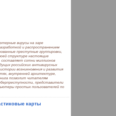
ютерные вирусы на заре
 разработкой и распространением
ованные преступные группировки,
воей структуре настоящие
а составляет сотни миллионов
дущих российских антивирусных
истории возникновения и развития
стях, внутренней архитектуре,
 Книга позволит читателям
иберпреступности, представители
пьютеры простых пользователей по
астиковые карты