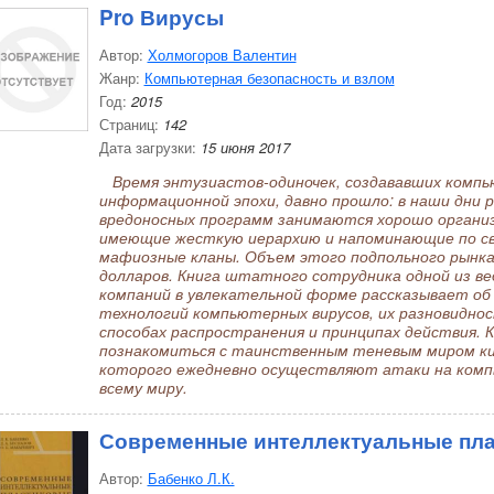
Pro Вирусы
Автор:
Холмогоров Валентин
Жанр:
Компьютерная безопасность и взлом
Год:
2015
Страниц:
142
Дата загрузки:
15 июня 2017
Время энтузиастов-одиночек, создававших компь
информационной эпохи, давно прошло: в наши дни
вредоносных программ занимаются хорошо организ
имеющие жесткую иерархию и напоминающие по с
мафиозные кланы. Объем этого подпольного рынк
долларов. Книга штатного сотрудника одной из ве
компаний в увлекательной форме рассказывает об 
технологий компьютерных вирусов, их разновидно
способах распространения и принципах действия.
познакомиться с таинственным теневым миром к
которого ежедневно осуществляют атаки на ком
всему миру.
Современные интеллектуальные пл
Автор:
Бабенко Л.К.