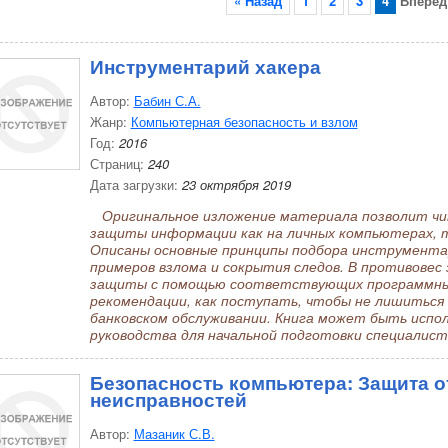
« Назад
1
2
3
4
Вперёд
Инструментарий хакера
Автор:
Бабин С.А.
Жанр:
Компьютерная безопасность и взлом
Год:
2016
Страниц:
240
Дата загрузки:
23 октрября 2019
Оригинальное изложение материала позволит чи
защиты информации как на личных компьютерах, т
Описаны основные принципы подбора инструментар
примеров взлома и сокрытия следов. В противове
защиты с помощью соответствующих программны
рекомендации, как поступать, чтобы не лишиться 
банковском обслуживании. Книга может быть испол
руководства для начальной подготовки специалис
Безопасность компьютера: Защита от
неисправностей
Автор:
Мазаник С.В.