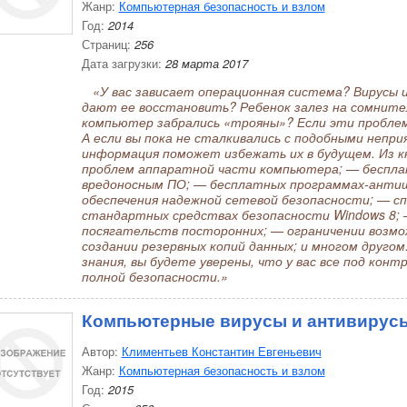
Жанр:
Компьютерная безопасность и взлом
Год:
2014
Страниц:
256
Дата загрузки:
28 марта 2017
«У вас зависает операционная система? Вирусы 
дают ее восстановить? Ребенок залез на сомните
компьютер забрались «трояны»? Если эти проблемы
А если вы пока не сталкивались с подобными непр
информация поможет избежать их в будущем. Из к
проблем аппаратной части компьютера; — беспла
вредоносным ПО; — бесплатных программах-анти
обеспечения надежной сетевой безопасности; — с
стандартных средствах безопасности Windows 8;
посягательств посторонних; — ограничении возмо
создании резервных копий данных; и многом другом
знания, вы будете уверены, что у вас все под кон
полной безопасности.»
Компьютерные вирусы и антивирус
Автор:
Климентьев Константин Евгеньевич
Жанр:
Компьютерная безопасность и взлом
Год:
2015