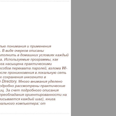
ью понимания и применения
В виде очерков описаны
полнить в домашних условиях каждый
а. Используемые программы, как
нига насыщена практическими
собов перехвата паролей, взлома Wi-
сле проникновения в локальную сеть
х сохранения инкогнито в
Directory. Много внимания уделено
Подробно рассмотрены практические
ц. За счет подробного описания
 преобладания ориентированности на
писывается каждый шаг), книга
нального компьютера: от