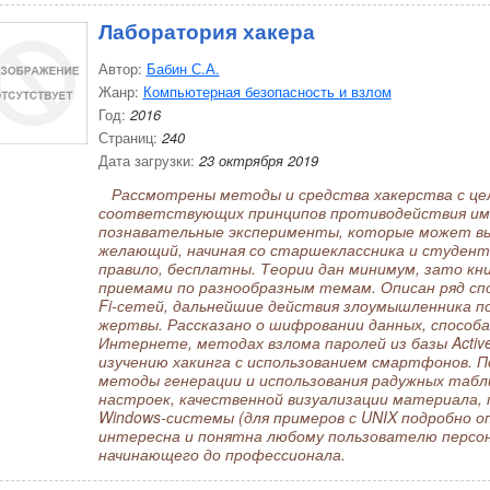
Лаборатория хакера
Автор:
Бабин С.А.
Жанр:
Компьютерная безопасность и взлом
Год:
2016
Страниц:
240
Дата загрузки:
23 октрября 2019
Рассмотрены методы и средства хакерства с цел
соответствующих принципов противодействия им. 
познавательные эксперименты, которые может вы
желающий, начиная со старшеклассника и студент
правило, бесплатны. Теории дан минимум, зато к
приемами по разнообразным темам. Описан ряд спо
Fi-сетей, дальнейшие действия злоумышленника по
жертвы. Рассказано о шифровании данных, способа
Интернете, методах взлома паролей из базы Active 
изучению хакинга с использованием смартфонов. 
методы генерации и использования радужных табли
настроек, качественной визуализации материала,
Windows-системы (для примеров с UNIX подробно о
интересна и понятна любому пользователю персо
начинающего до профессионала.