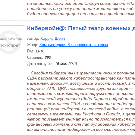
начинается наша история. Следуя советам от «Ла
попадетесь на удочку интернет-мошенников и киб
будет надежно защищен от вирусов и вредоносных
Кибервойн@: Пятый театр военных 
Автор:
Харрис Шейн
Жанр:
Компьютерная безопасность и взлом
Год:
2016
Страниц:
390
Дата загрузки:
16 мая 2019
Сегодня кибервойны из фантастических романов п
США рассматривают киберпространство как пятый
наземным, морским, воздушным и космическим), в
обороны, АНБ, ЦРУ, независимые группы хакеров —
использовать компьютерные вирусы для нанесения 
американский журналист Шейн Харрис подробно оп
сетевого комплекса США и сегодняшние тенденции
решающей роли кибервойн в иракской войне, о кол
сетевыми гигантами, как Facebook и Google, в цел
Автор призывает внимательно присмотреться к п
финансовых компаний для патрулирования киберпро
каким опасностям подвергаемся все мы, проводя м