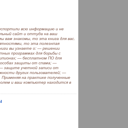
испортили всю информацию и не
льный сайт и оттуда на ваш
 вам знакомы, то эта книга для вас.
иятностями, то эта полезнпая
ниги вы узнаете о: — решении
тных программах для борьбы с
шпионах; — бесплатном ПО для
пособах защиты от спама; —
 — защите учетной записи от
жности других пользователей; —
. Применяя на практике полученные
тролем и ваш компьютер находится в
ы