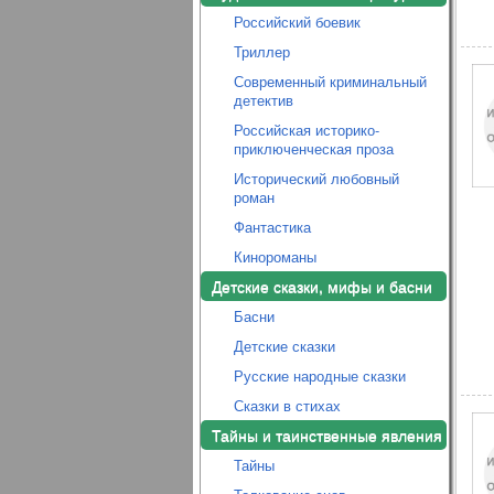
Российский боевик
Триллер
Современный криминальный
детектив
Российская историко-
приключенческая проза
Исторический любовный
роман
Фантастика
Кинороманы
Детские сказки, мифы и басни
Басни
Детские сказки
Русские народные сказки
Сказки в стихах
Тайны и таинственные явления
Тайны