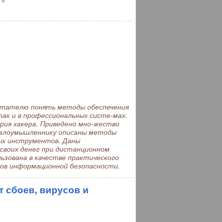
 »
тателю понять методы обеспечения
ак и в профессиональных систе-мах.
ия хакера. Приведено мно-жество
с злоумышленнику описаны методы
х инструментов. Даны
своих денег при дистанционном
ьзована в качестве практического
тов информационной безопасности.
 сбоев, вирусов и