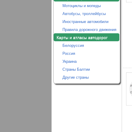
Мотоциклы и мопеды
Автобусы, троллейбусы
Иностранные автомобили
Правила дорожного движения
Карты и атласы автодорог
Белоруссия
Россия
Украина
Страны Балтии
Другие страны