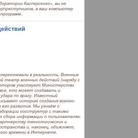
боратории Касперского», вы не
ерпреступников, а ваш компьютер
 программ.
действий
ерекочевали в реальность. Военные
 театр военных действий (наряду с
 котором участвуют Министерство
 все, кто может создавать и
удара по врагу. Известный
исывает историю создания военно-
 его развития. Мы узнаём о
лаборации госструктур с такими
ях сбора информации о пользователях.
артнерству технологических и
странства и, наконец, объясняет,
ного времени в Интернете.