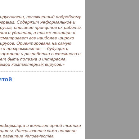
ирусологии, посвященный подробному
грамм. Содержит неформальное и
усов, описание принципов их работы,
ия и удаления, а также лежащие в
ссматривает все наиболее широко
ирусов. Ориентирована на самую
в и программистов — будущих и
ормации и разработки системного и
жет быть полезна и интересна
емой компьютерных вирусов.»
итой
нформации и компьютерной техники
защиты. Раскрывается само понятие
а развитие человечества