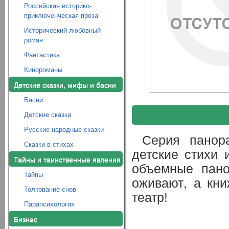
Российская историко-
приключенческая проза
Исторический любовный
роман
Фантастика
Кинороманы
Детские сказки, мифы и басни
Басни
Детские сказки
Русские народные сказки
Серия панор
Сказки в стихах
детские стихи 
Тайны и таинственные явления
объемные пано
Тайны
оживают, а кн
Толкование снов
театр!
Парапсихология
Бизнес