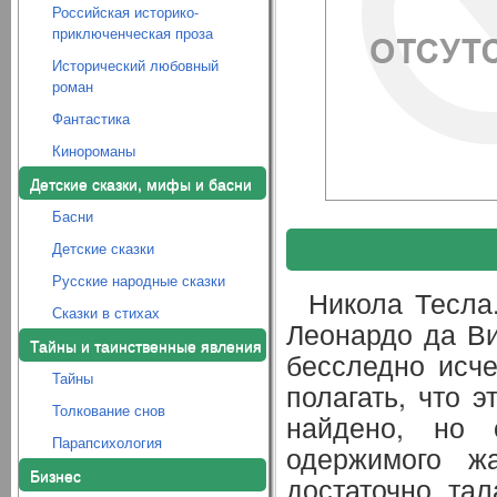
Российская историко-
приключенческая проза
Исторический любовный
роман
Фантастика
Кинороманы
Детские сказки, мифы и басни
Басни
Детские сказки
Русские народные сказки
Никола Тесла
Сказки в стихах
Леонардо да Ви
Тайны и таинственные явления
бесследно исче
Тайны
полагать, что 
Толкование снов
найдено, но о
Парапсихология
одержимого ж
Бизнес
достаточно та