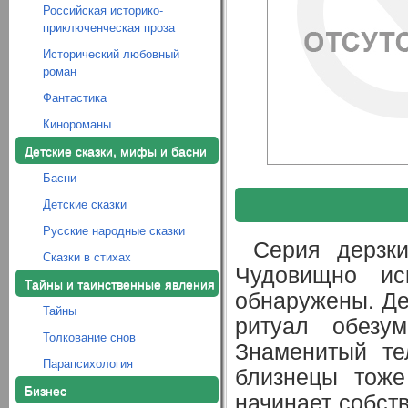
Российская историко-
приключенческая проза
Исторический любовный
роман
Фантастика
Кинороманы
Детские сказки, мифы и басни
Басни
Детские сказки
Русские народные сказки
Серия дерзк
Сказки в стихах
Чудовищно ис
Тайны и таинственные явления
обнаружены. Де
Тайны
ритуал обезу
Толкование снов
Знаменитый те
Парапсихология
близнецы тоже
Бизнес
начинает собст