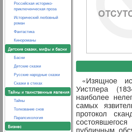
Российская историко-
приключенческая проза
Исторический любовный
роман
Фантастика
Кинороманы
Детские сказки, мифы и басни
Басни
Детские сказки
Русские народные сказки
«Изящное ис
Сказки в стихах
Уистлера (183
Тайны и таинственные явления
наиболее неле
Тайны
самых язвител
Толкование снов
протокол скан
Парапсихология
состоявшегося
Бизнес
публичным обс