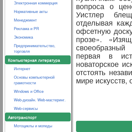
Электронная коммерция
вопроса о цен
Нормативные акты
Уистлер блещ
Менеджмент
отделывая каж
Реклама и PR
офсетную доску
прозе». «Изящ
Экономика
своеобразный
Предпринимательство,
торговля
первая в ист
Компьютерная литература
новаторское ис
Интернет
отстоять незав
Основы компьютерной
мире искусств,
грамотности
Windows и Office
Web-дизайн. Web-мастеринг.
Web-сервисы
Автотранспорт
Мотоциклы и мопеды