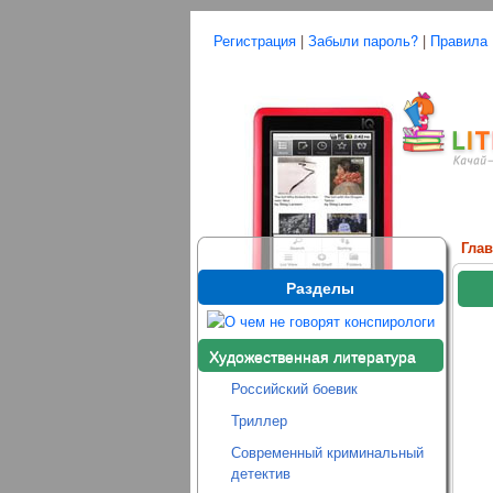
Регистрация
|
Забыли пароль?
|
Правила
Гла
Разделы
Художественная литература
Российский боевик
Триллер
Современный криминальный
детектив