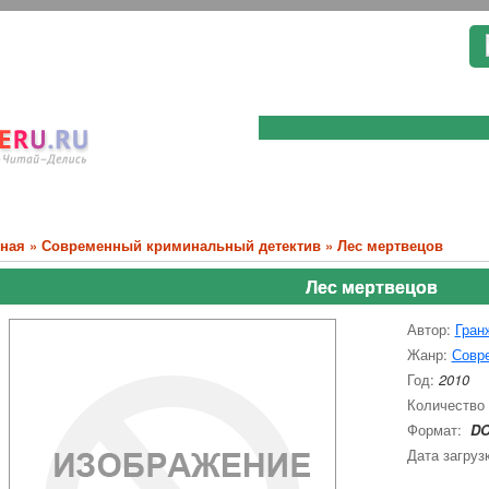
вная
»
Современный криминальный детектив
» Лес мертвецов
Лес мертвецов
Автор:
Гран
Жанр:
Совр
Год:
2010
Количество
Формат:
D
Дата загруз