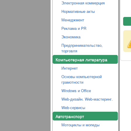
Электронная коммерция
Нормативные акты
Менеджмент
Реклама и PR
Экономика
Предпринимательство,
торговля
Компьютерная литература
Интернет
Основы компьютерной
грамотности
Windows и Office
Web-дизайн. Web-мастеринг.
Web-сервисы
Автотранспорт
Мотоциклы и мопеды