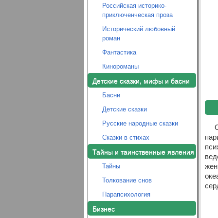
Российская историко-
приключенческая проза
Исторический любовный
роман
Фантастика
Кинороманы
Детские сказки, мифы и басни
Басни
Детские сказки
Русские народные сказки
пар
Сказки в стихах
пси
Тайны и таинственные явления
вед
жен
Тайны
оке
Толкование снов
сер
Парапсихология
Бизнес