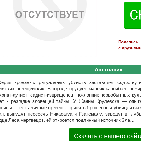
Поделись
с друзьями
Аннотация
Серия кровавых ритуальных убийств заставляет содрогну
ижских полицейских. В городе орудует маньяк-каннибал, пож
хопат-аутист, садист-извращенец, поклонник первобытных кул
ет к разгадке зловещей тайны. У Жанны Крулевска — опытн
щины — есть личные причины принять брошенный убийцей вызо
ан, вынудят пересечь Никарагуа и Гватемалу, заведут в глуб
дце Леса мертвецов, ей откроется подлинный источник Зла…
Скачать с нашего сайт