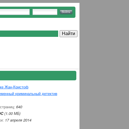
же Жан-Кристоф
еменный криминальный детектив
 страниц:
640
OC
(1.00 МБ)
ки:
17 апреля 2014