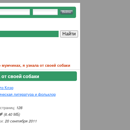
о мужчинах, я узнала от своей собаки
а от своей собаки
лз Клэр
ческая литература и фольклор
 страниц:
128
F
(6.40 МБ)
ки:
20 сентября 2011