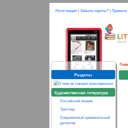
Регистрация
|
Забыли пароль?
|
Правила
Гла
Разделы
Художественная литература
Российский боевик
Триллер
Современный криминальный
детектив