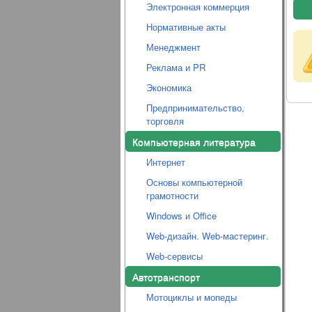
Электронная коммерция
Нормативные акты
Менеджмент
Реклама и PR
Экономика
Предпринимательство,
торговля
Компьютерная литература
Интернет
Основы компьютерной
грамотности
Windows и Office
Web-дизайн. Web-мастеринг.
Web-сервисы
Автотранспорт
Мотоциклы и мопеды