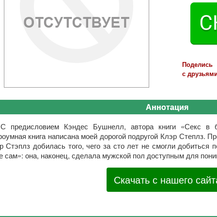
Поделись
с друзьями
Аннотация
«С предисловием Кэндес Бушнелл, автора книги «Секс в б
роумная книга написана моей дорогой подругой Клэр Степлз. 
р Стэплз добилась того, чего за сто лет не смогли добиться п
е сам»: она, наконец, сделала мужской пол доступным для пон
Скачать с нашего сайт