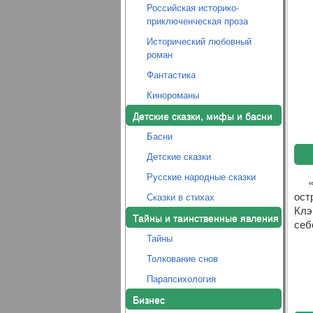
Российская историко-
приключенческая проза
Исторический любовный
роман
Фантастика
Кинороманы
Детские сказки, мифы и басни
Басни
Детские сказки
Русские народные сказки
ост
Сказки в стихах
Клэ
Тайны и таинственные явления
себ
Тайны
Толкование снов
Парапсихология
Бизнес