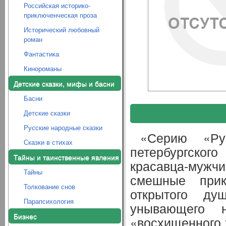
Российская историко-
приключенческая проза
Исторический любовный
роман
Фантастика
Кинороманы
Детские сказки, мифы и басни
Басни
Детские сказки
Русские народные сказки
«Серию «Ру
Сказки в стихах
петербургско
Тайны и таинственные явления
красавца-мужчи
Тайны
смешные прик
Толкование снов
открытого д
Парапсихология
унывающего н
Бизнес
«восхищенного 