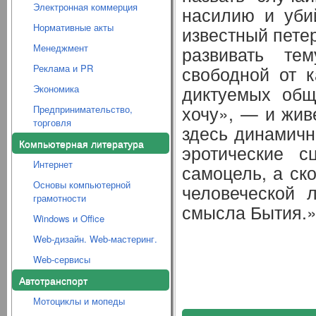
Электронная коммерция
насилию и уби
Нормативные акты
известный пете
Менеджмент
развивать те
Реклама и PR
свободной от к
диктуемых общ
Экономика
хочу», — и жив
Предпринимательство,
торговля
здесь динамичн
Компьютерная литература
эротические с
Интернет
самоцель, а ск
Основы компьютерной
человеческой 
грамотности
смысла Бытия.
Windows и Office
Web-дизайн. Web-мастеринг.
Web-сервисы
Автотранспорт
Мотоциклы и мопеды