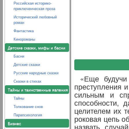
Российская историко-
приключенческая проза
Исторический любовный
роман
Фантастика
Кинороманы
Детские сказки, мифы и басни
Басни
Детские сказки
Русские народные сказки
«Еще будучи
Сказки в стихах
преступления и
Тайны и таинственные явления
сильным и спр
Тайны
способности, 
Толкование снов
целителем их т
Парапсихология
роковая цепь об
Бизнес
назвать случа