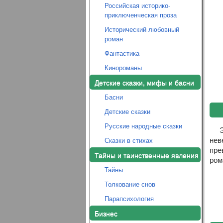
Российская историко-
приключенческая проза
Исторический любовный
роман
Фантастика
Кинороманы
Детские сказки, мифы и басни
Басни
Детские сказки
Русские народные сказки
нев
Сказки в стихах
пре
Тайны и таинственные явления
ром
Тайны
Толкование снов
Парапсихология
Бизнес