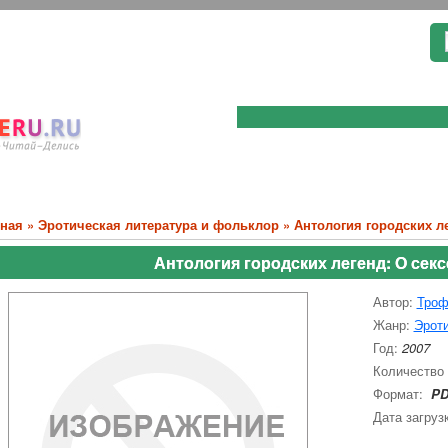
вная
»
Эротическая литература и фольклор
» Антология городских ле
Антология городских легенд: О сек
Автор:
Троф
Жанр:
Эроти
Год:
2007
Количество
Формат:
PD
Дата загруз