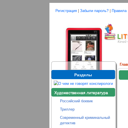
Регистрация
|
Забыли пароль?
|
Правила
Гла
Разделы
Художественная литература
Российский боевик
Триллер
Современный криминальный
детектив