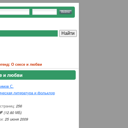
генд: О сексе и любви
се и любви
имов С.
ческая литература и фольклор
 страниц:
256
F
(12.80 МБ)
ки:
25 июня 2009