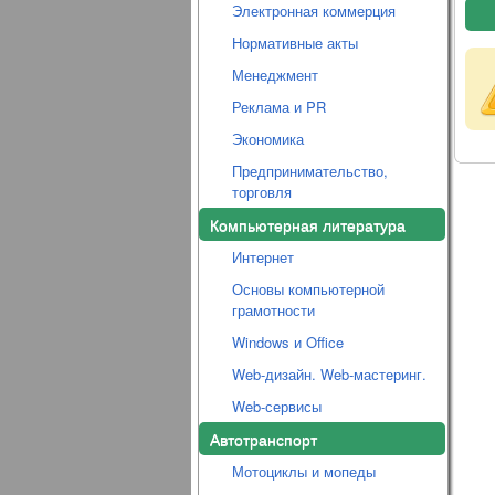
Электронная коммерция
Нормативные акты
Менеджмент
Реклама и PR
Экономика
Предпринимательство,
торговля
Компьютерная литература
Интернет
Основы компьютерной
грамотности
Windows и Office
Web-дизайн. Web-мастеринг.
Web-сервисы
Автотранспорт
Мотоциклы и мопеды