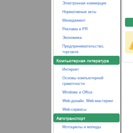
Электронная коммерция
Нормативные акты
Менеджмент
Реклама и PR
Экономика
Предпринимательство,
торговля
Компьютерная литература
Интернет
Основы компьютерной
грамотности
Windows и Office
Web-дизайн. Web-мастеринг.
Web-сервисы
Автотранспорт
Мотоциклы и мопеды