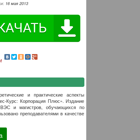
ки:
16 мая 2013
!
етические и практические аспекты
ес-Курс: Корпорация Плюс». Издание
ИВЭС и магистров, обучающихся по
ьзовано преподавателями в качестве
а