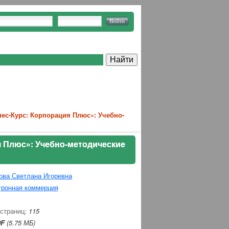
ес-Курс: Корпорация Плюс»: Учебно-
я Плюс»: Учебно-методические
ова Светлана Игоревна
тронная коммерция
 страниц:
115
F
(5.75 МБ)