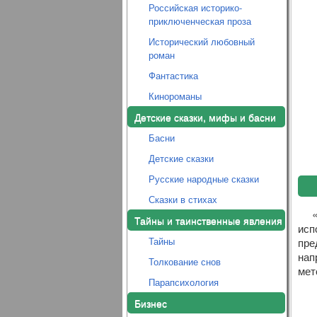
Российская историко-
приключенческая проза
Исторический любовный
роман
Фантастика
Кинороманы
Детские сказки, мифы и басни
Басни
Детские сказки
Русские народные сказки
Сказки в стихах
Тайны и таинственные явления
исп
Тайны
пре
нап
Толкование снов
мет
Парапсихология
Бизнес