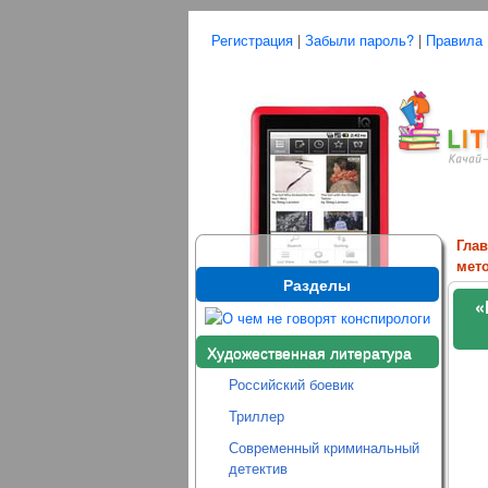
Регистрация
|
Забыли пароль?
|
Правила
Гла
мет
Разделы
«
Художественная литература
Российский боевик
Триллер
Современный криминальный
детектив