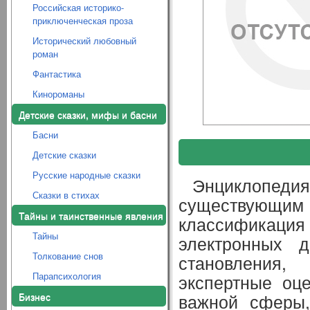
Российская историко-
приключенческая проза
Исторический любовный
роман
Фантастика
Кинороманы
Детские сказки, мифы и басни
Басни
Детские сказки
Русские народные сказки
Энциклопеди
Сказки в стихах
существующи
Тайны и таинственные явления
классификация
Тайны
электронных д
Толкование снов
становления
Парапсихология
экспертные оце
Бизнес
важной сферы,