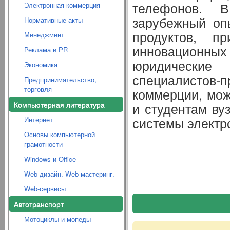
телефонов. 
Электронная коммерция
зарубежный оп
Нормативные акты
продуктов, п
Менеджмент
инновационн
Реклама и PR
юридически
Экономика
специалистов-
Предпринимательство,
торговля
коммерции, мож
Компьютерная литература
и студентам вуз
системы электр
Интернет
Основы компьютерной
грамотности
Windows и Office
Web-дизайн. Web-мастеринг.
Web-сервисы
Автотранспорт
Мотоциклы и мопеды