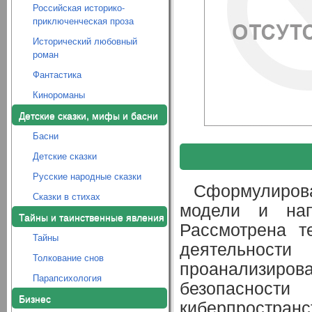
Российская историко-
приключенческая проза
Исторический любовный
роман
Фантастика
Кинороманы
Детские сказки, мифы и басни
Басни
Детские сказки
Русские народные сказки
Сформулирова
Сказки в стихах
модели и напр
Тайны и таинственные явления
Рассмотрена т
Тайны
деятельности
Толкование снов
проанализир
Парапсихология
безопаснос
Бизнес
киберпростран