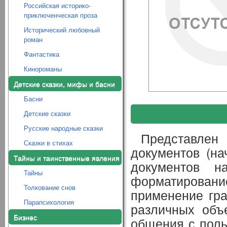
Российская историко-
приключенческая проза
Исторический любовный
роман
Фантастика
Кинороманы
Детские сказки, мифы и басни
Басни
Детские сказки
Русские народные сказки
Представлен
Сказки в стихах
документов (н
Тайны и таинственные явления
документов н
Тайны
форматировани
Толкование снов
применение гра
Парапсихология
различных объе
Бизнес
общения с поль