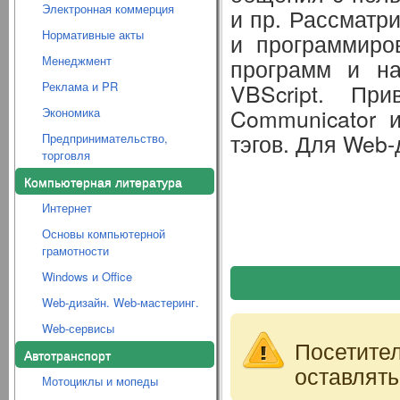
Электронная коммерция
и пр. Рассматр
Нормативные акты
и программиров
Менеджмент
программ и на
Реклама и PR
VBScript. Пр
Communicator и
Экономика
тэгов. Для Web
Предпринимательство,
торговля
Компьютерная литература
Интернет
Основы компьютерной
грамотности
Windows и Office
Web-дизайн. Web-мастеринг.
Web-сервисы
Посетите
Автотранспорт
оставлять
Мотоциклы и мопеды