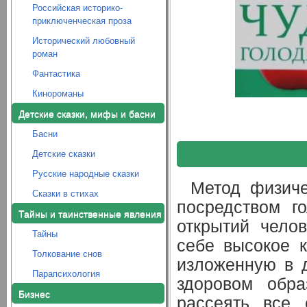
Российская историко-
приключенческая проза
Исторический любовный
роман
Фантастика
Кинороманы
Детские сказки, мифы и басни
Басни
Детские сказки
Русские народные сказки
Метод физиче
Сказки в стихах
посредством г
Тайны и таинственные явления
открытий чело
Тайны
себе высокое к
Толкование снов
изложенную в 
Парапсихология
здоровом обра
Бизнес
рассеять все 