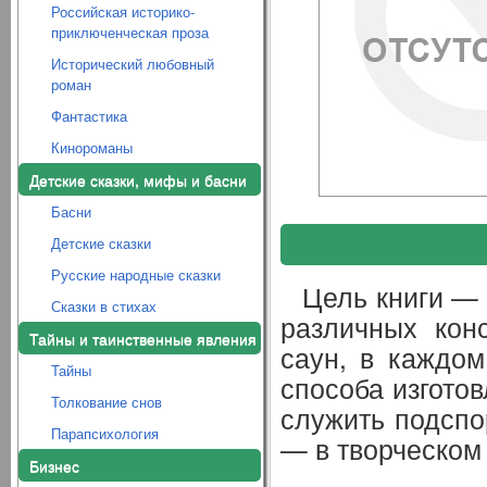
Российская историко-
приключенческая проза
Исторический любовный
роман
Фантастика
Кинороманы
Детские сказки, мифы и басни
Басни
Детские сказки
Русские народные сказки
Цель книги — 
Сказки в стихах
различных конс
Тайны и таинственные явления
саун, в каждом
Тайны
способа изготов
Толкование снов
служить подспо
Парапсихология
— в творческом 
Бизнес