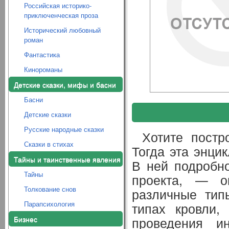
Российская историко-
приключенческая проза
Исторический любовный
роман
Фантастика
Кинороманы
Детские сказки, мифы и басни
Басни
Детские сказки
Русские народные сказки
Хотите постр
Сказки в стихах
Тогда эта энци
Тайны и таинственные явления
В ней подробно
Тайны
проекта, — о
Толкование снов
различные тип
Парапсихология
типах кровли
Бизнес
проведения и