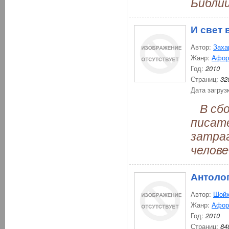
Библии
И свет 
Автор:
Заха
Жанр:
Афор
Год:
2010
Страниц:
32
Дата загруз
В сбо
писат
затра
челове
Антоло
Автор:
Шойх
Жанр:
Афор
Год:
2010
Страниц:
84