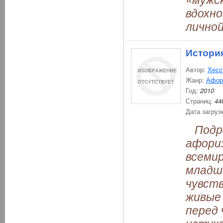
вдохно
личной
Истори
Автор:
Хесс
Жанр:
Афор
Год:
2010
Страниц:
44
Дата загруз
Подро
афориз
всемир
младш
чувств
живые 
перед