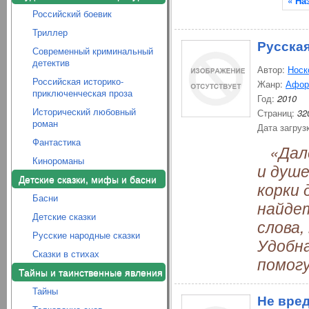
« На
Российский боевик
Триллер
Русская
Современный криминальный
детектив
Автор:
Носк
Российская историко-
Жанр:
Афор
приключенческая проза
Год:
2010
Исторический любовный
Страниц:
32
роман
Дата загруз
Фантастика
«Далек
Кинороманы
и душ
Детские сказки, мифы и басни
корки 
Басни
найде
Детские сказки
слова,
Русские народные сказки
Удобн
Сказки в стихах
помог
Тайны и таинственные явления
Тайны
Не вред