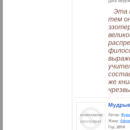
Дата загруз
Эта кн
тем он
эзотер
велико
распр
филос
выраж
учител
соста
же кни
чрезвы
Мудрые
Автор:
Фурн
Жанр:
Афор
Год:
2010