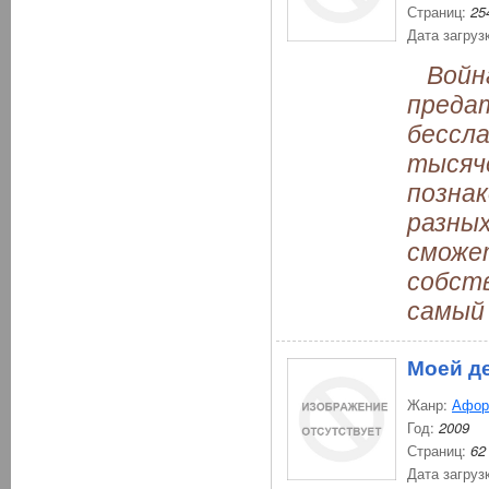
Страниц:
25
Дата загруз
Война 
предат
бессла
тысяч
познак
разных
сможет
собст
самый
Моей д
Жанр:
Афор
Год:
2009
Страниц:
62
Дата загруз