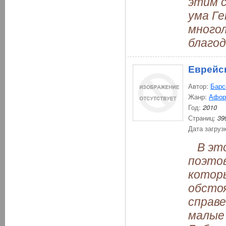
этим 
ума Ге
много
благод
Еврейс
Автор:
Барс
Жанр:
Афор
Год:
2010
Страниц:
39
Дата загруз
В этой
поэтов
котор
обстоя
справе
малые