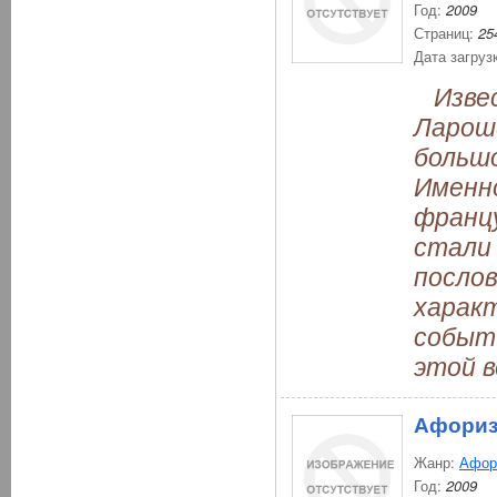
Год:
2009
Страниц:
25
Дата загруз
Извес
Ларош
большо
Именн
франц
стали
послов
характ
событ
этой в
Афориз
Жанр:
Афор
Год:
2009