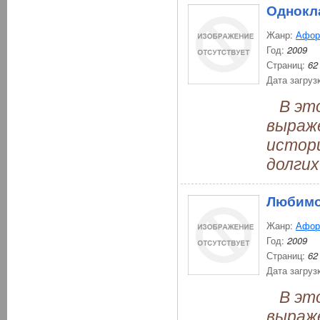
Однокл
Жанр:
Афор
Год:
2009
Страниц:
62
Дата загруз
В это
выраж
истори
долгих
Любимо
Жанр:
Афор
Год:
2009
Страниц:
62
Дата загруз
В это
выраж