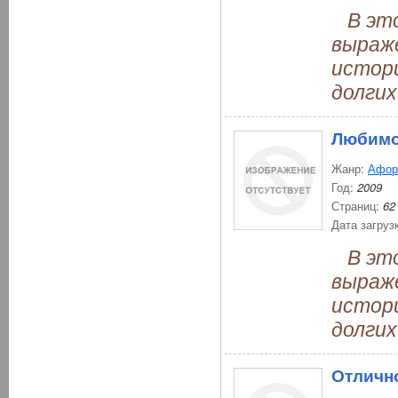
В это
выраж
истори
долгих
Любимо
Жанр:
Афор
Год:
2009
Страниц:
62
Дата загруз
В это
выраж
истори
долгих
Отличн