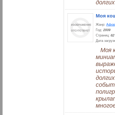
долгих
Моя ко
Жанр:
Афор
Год:
2009
Страниц:
62
Дата загруз
Моя к
миниа
выраж
истори
долги
событ
полиг
крылат
многое