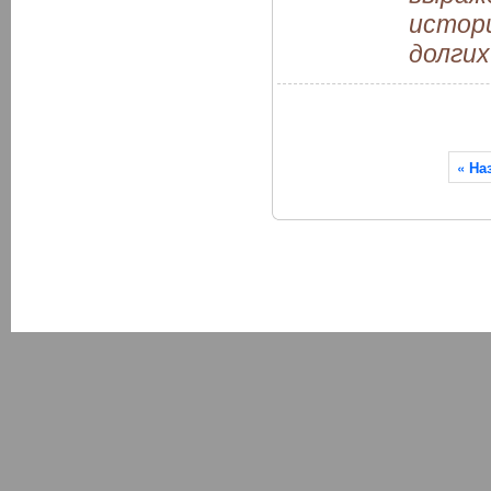
истори
долгих
« На