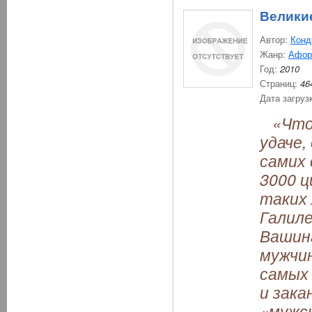
Велики
Автор:
Конд
Жанр:
Афор
Год:
2010
Страниц:
46
Дата загруз
«Что 
удаче,
самих 
3000 
таких 
Галиле
Вашинг
мужчин
самых 
и зака
«мужск