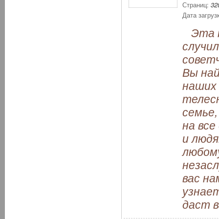
Страниц:
32
Дата загруз
Эта к
случил
советч
Вы най
наших 
телесн
семье,
на все
и людя
любому
незас
вас н
узнает
даст в