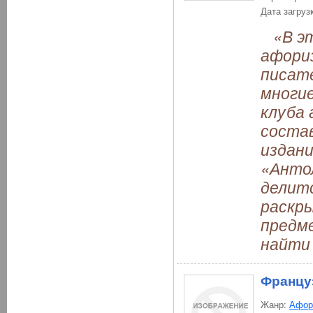
Дата загруз
«В это
афориз
писате
многие
клуба
соста
издани
«Антол
делитс
раскр
предм
найти
Францу
Жанр:
Афор