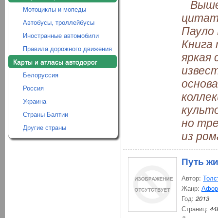
Вышел
Мотоциклы и мопеды
цитат
Автобусы, троллейбусы
Пауло 
Иностранные автомобили
Книга 
Правила дорожного движения
яркая
Карты и атласы автодорог
извес
Белоруссия
основа
Россия
коллек
Украина
культо
Страны Балтии
но тре
Другие страны
из ро
Путь ж
Автор:
Толс
Жанр:
Афор
Год:
2013
Страниц:
44