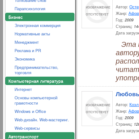
Толкование снов
Автор:
Осте
Парапсихология
Жанр:
Афор
Бизнес
Год:
2009
Электронная коммерция
Страниц:
14
Дата загруз
Нормативные акты
Эта к
Менеджмент
автору
Реклама и PR
распол
Экономика
читат
Предпринимательство,
торговля
употре
Компьютерная литература
Интернет
Любовь
Основы компьютерной
грамотности
Автор:
Коэл
Жанр:
Афор
Windows и Office
Год:
2009
Web-дизайн. Web-мастеринг.
Страниц:
12
Web-сервисы
Дата загруз
Автотранспорт