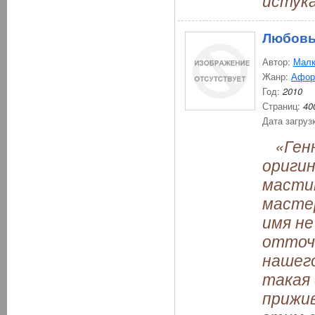
истук
Любовь
Автор:
Малк
Жанр:
Афор
Год:
2010
Страниц:
40
Дата загруз
«Генн
оригин
масти
масте
имя не
отточ
нашег
такая 
прижив